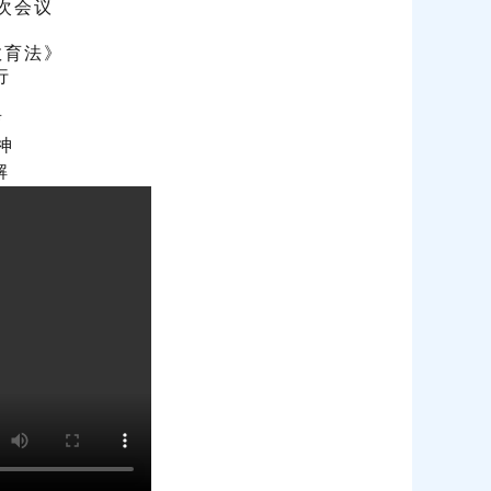
次会议
教育法》
行
育
神
解