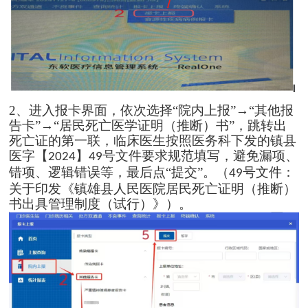
2、
进入报卡界面，依次选择
“院内上报”
→
“其他报
告卡”
→
“居民死亡医学证明（推断）书”，跳转出
死亡证的第一联，临床医生按照医务科下发的镇县
医字【
】
号文件要求规范填写，避免漏项、
2024
49
错项、逻辑错误等，最后点“提交”。（
号文件：
49
关于印发《镇雄县人民医院居民死亡证明（推断）
书出具管理制度（试行）》）。